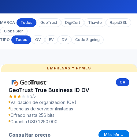
MARCA
Todos
GeoTrust
DigiCert
Thawte
RapidSSL
GlobalSign
TIPO
Todos
OV
EV
DV
Code Signing
EMPRESAS Y PYMES
OV
GeoTrust True Business ID OV
3/5
Validación de organización (OV)
Licencias de servidor ilimitadas
Cifrado hasta 256 bits
Garantía USD 1.250.000
Consultar precio
Más info →