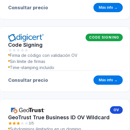
Consultar precio
Más info →
CODE SIGNING
Code Signing
Firma de código con validación OV
Sin límite de firmas
Time-stamping incluido
Consultar precio
Más info →
OV
GeoTrust True Business ID OV Wildcard
3/5
Subdominios ilimitados en un dominio