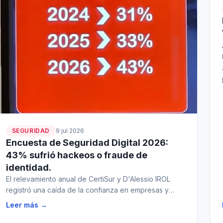
SEGURIDAD
9 jul 2026
Encuesta de Seguridad Digital 2026:
43% sufrió hackeos o fraude de
identidad.
El relevamiento anual de CertiSur y D'Alessio IROL
registró una caída de la confianza en empresas y
bancos para prevenir fraudes digitales del 83% al
Leer más →
40% y detalló los principales canales de ataque, en
un contexto de mayor uso de contratos en línea e