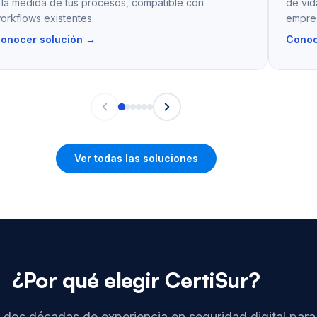
 la medida de tus procesos, compatible con
de vid
orkflows existentes.
empres
onocer solución →
Conoc
Ver todas las soluciones
¿Por qué elegir CertiSur?
dos décadas de experiencia en seguridad digital para