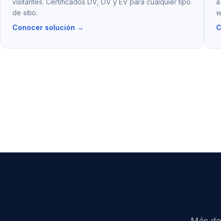
visitantes. Certificados DV, OV y EV para cualquier tipo
a
de sitio.
w
Conocer solución →
C
Más de 