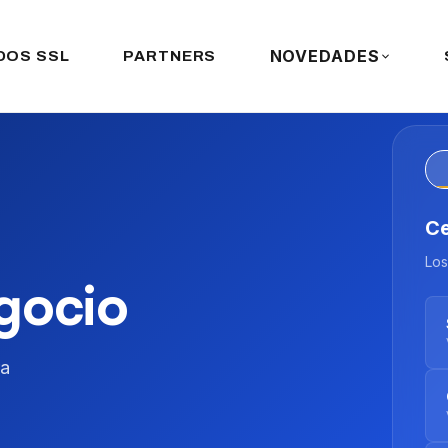
NOVEDADES
DOS SSL
PARTNERS
PK
En 
gocio
ra