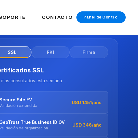
SOPORTE
CONTACTO
Panel de Control
SSL
PKI
Firma
I
la nube o on-premise
PKI en la nube
Consultar
SaaS · 100% online
PKI On-Premise
Consultar
Autoridad Certificante propia