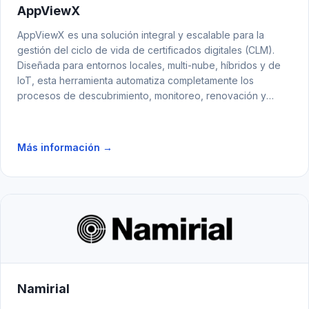
AppViewX
AppViewX es una solución integral y escalable para la
gestión del ciclo de vida de certificados digitales (CLM).
Diseñada para entornos locales, multi-nube, híbridos y de
IoT, esta herramienta automatiza completamente los
procesos de descubrimiento, monitoreo, renovación y
provisión de certificados, centralizando su administración
en una consola única. Con AppViewX, las organizaciones
obtienen visibilidad, control y capacidad de respuesta para
Más información →
proteger infraestructuras críticas y prevenir amenazas
cibernéticas.
Namirial