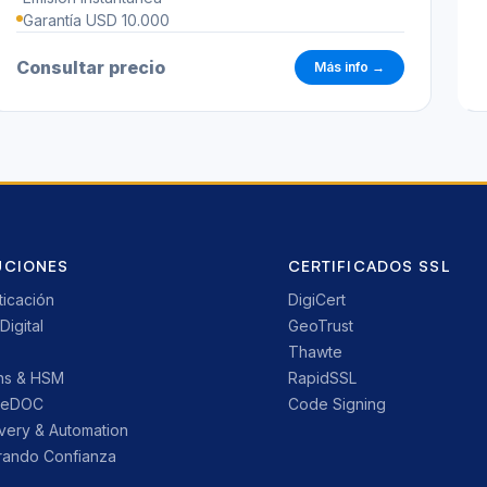
Garantía USD 10.000
Consultar precio
Más info →
UCIONES
CERTIFICADOS SSL
ticación
DigiCert
Digital
GeoTrust
Thawte
ns & HSM
RapidSSL
reDOC
Code Signing
very & Automation
ando Confianza