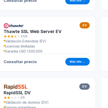
Consultar precio
Más info →
EV
Thawte SSL Web Server EV
3.5/5
Validación Extendida (EV)
Licencias ilimitadas
Garantía USD 1.500.000
Consultar precio
Más info →
DV
RapidSSL DV
2/5
Validación de dominio (DV)
Emisión instantánea