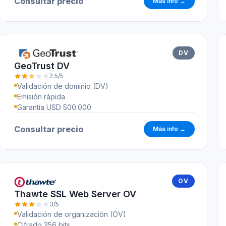
Consultar precio
Más info →
DV
GeoTrust DV
2.5/5
Validación de dominio (DV)
Emisión rápida
Garantía USD 500.000
Consultar precio
Más info →
OV
Thawte SSL Web Server OV
3/5
Validación de organización (OV)
Cifrado 256 bits