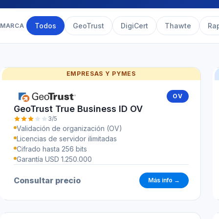
Todos
GeoTrust
DigiCert
Thawte
Ra
MARCA
EMPRESAS Y PYMES
OV
GeoTrust True Business ID OV
3/5
Validación de organización (OV)
Licencias de servidor ilimitadas
Cifrado hasta 256 bits
Garantía USD 1.250.000
Consultar precio
Más info →