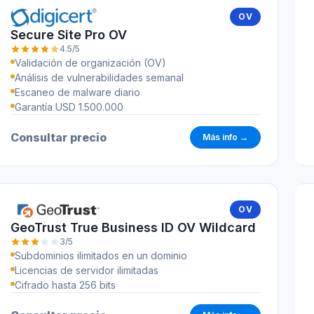
OV
Secure Site Pro OV
4.5/5
Validación de organización (OV)
Análisis de vulnerabilidades semanal
Escaneo de malware diario
Garantía USD 1.500.000
Consultar precio
Más info →
OV
GeoTrust True Business ID OV Wildcard
3/5
Subdominios ilimitados en un dominio
Licencias de servidor ilimitadas
Cifrado hasta 256 bits