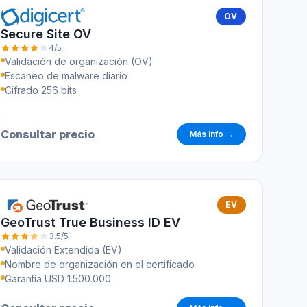
OV
Secure Site OV
4/5
Validación de organización (OV)
Escaneo de malware diario
Cifrado 256 bits
Consultar precio
Más info →
EV
GeoTrust True Business ID EV
3.5/5
Validación Extendida (EV)
Nombre de organización en el certificado
Garantía USD 1.500.000