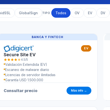
pidSSL
GlobalSign
Todos
OV
EV
DV
TIPO
BANCA Y FINTECH
EV
Secure Site EV
4.5/5
Validación Extendida (EV)
Escaneo de malware diario
Licencias de servidor ilimitadas
Garantía USD 1.500.000
Consultar precio
Más info →