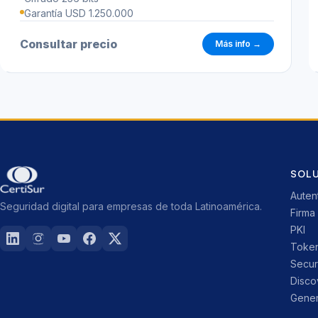
Garantía USD 1.250.000
Consultar precio
Más info →
SOL
Auten
Seguridad digital para empresas de toda Latinoamérica.
Firma 
PKI
Toke
Secu
Disco
Gener