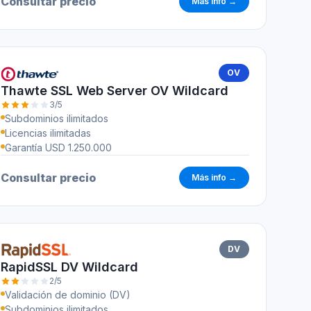
Consultar precio
Más info →
OV
Thawte SSL Web Server OV Wildcard
3/5
Subdominios ilimitados
Licencias ilimitadas
Garantía USD 1.250.000
Consultar precio
Más info →
DV
RapidSSL DV Wildcard
2/5
Validación de dominio (DV)
Subdominios ilimitados