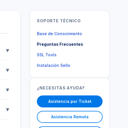
SOPORTE TÉCNICO
Base de Conocimiento
Preguntas Frecuentes
▾
SSL Tools
iada
Instalación Sello
▾
tra
ts,
¿NECESITÁS AYUDA?
▾
por
do
Asistencia por Ticket
▾
Asistencia Remota
ara