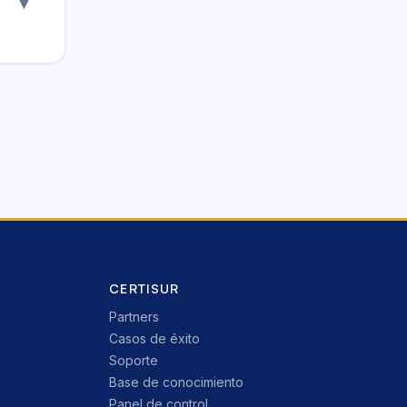
▾
a se
ión
r su
CERTISUR
Partners
Casos de éxito
Soporte
Base de conocimiento
Panel de control