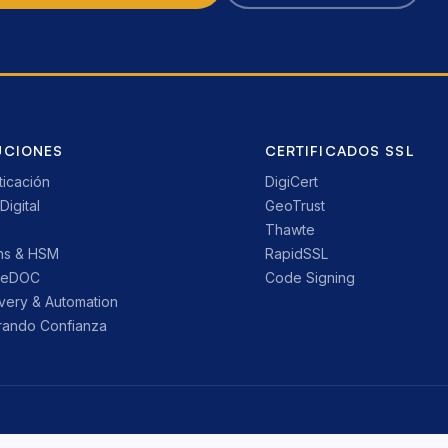
UCIONES
CERTIFICADOS SSL
ticación
DigiCert
Digital
GeoTrust
Thawte
ns & HSM
RapidSSL
reDOC
Code Signing
very & Automation
ando Confianza