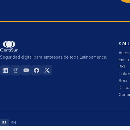
SOL
Auten
Seguridad digital para empresas de toda Latinoamérica.
Firma 
PKI
Toke
Secu
Disco
Gener
ES
EN