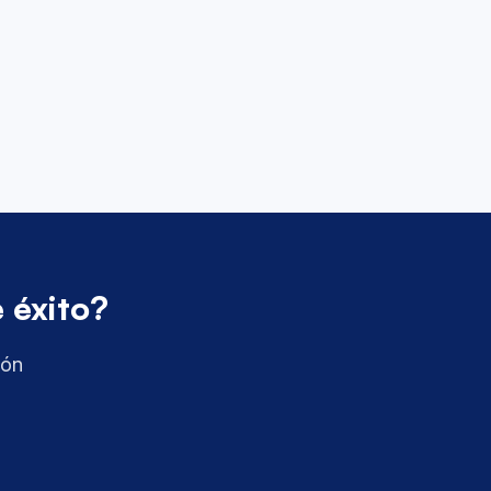
 éxito?
ión