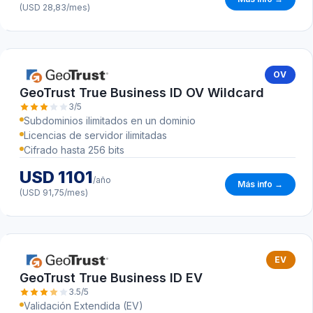
(USD 28,83/mes)
OV
GeoTrust True Business ID OV Wildcard
3/5
Subdominios ilimitados en un dominio
Licencias de servidor ilimitadas
Cifrado hasta 256 bits
USD 1101
/año
Más info →
(USD 91,75/mes)
EV
GeoTrust True Business ID EV
3.5/5
Validación Extendida (EV)