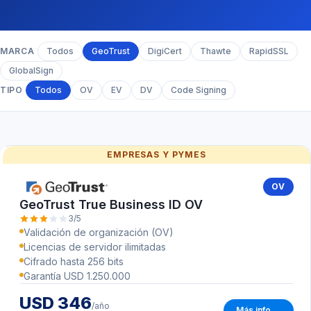
MARCA
Todos
GeoTrust
DigiCert
Thawte
RapidSSL
GlobalSign
TIPO
Todos
OV
EV
DV
Code Signing
EMPRESAS Y PYMES
OV
GeoTrust True Business ID OV
3/5
Validación de organización (OV)
Licencias de servidor ilimitadas
Cifrado hasta 256 bits
Garantía USD 1.250.000
USD 346
/año
Más info →