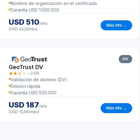
Nombre de organización en el certificado
Garantía USD 1.500.000
USD 510
/año
Más info →
(USD 42,5/mes)
DV
GeoTrust DV
2.5/5
Validación de dominio (DV)
Emisión rápida
Garantía USD 500.000
USD 187
/año
Más info →
(USD 15,58/mes)