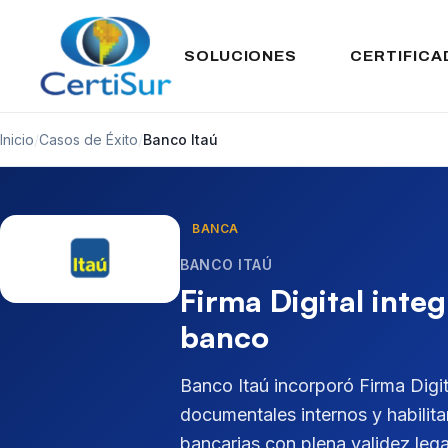
SOLUCIONES
CERTIFICA
Inicio
/
Casos de Éxito
/
Banco Itaú
BANCA
BANCO ITAÚ
Firma Digital inte
banco
Banco Itaú incorporó Firma Digit
documentales internos y habilita
bancarias con plena validez lega