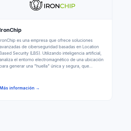
IronChip
IronChip es una empresa que ofrece soluciones
avanzadas de ciberseguridad basadas en Location
Based Security (LBS). Utilizando inteligencia artificial,
analiza el entorno electromagnético de una ubicación
para generar una "huella" única y segura, que
permite validar el acceso a sistemas y servicios en
función de la ubicación, reforzando la protección sin
depender del GPS tradicional.
Más información →