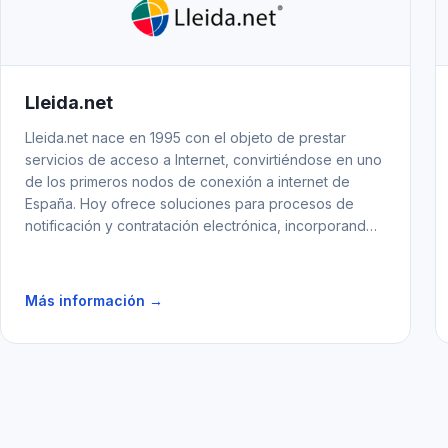
Lleida.net
Lleida.net nace en 1995 con el objeto de prestar
servicios de acceso a Internet, convirtiéndose en uno
de los primeros nodos de conexión a internet de
España. Hoy ofrece soluciones para procesos de
notificación y contratación electrónica, incorporando
soluciones de validación de datos que abarcan
desde la validación de teléfono o email, hasta la
identidad con el llamado "electronic Know Your
Más información →
Customer"(eKYC).