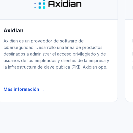
Axidian
Axidian es un proveedor de software de
ciberseguridad. Desarrollo una línea de productos
destinados a administrar el acceso privilegiado y de
usuarios de los empleados y clientes de la empresa y
la infraestructura de clave pública (PKI). Axidian opera
en el mercado de seguridad de TI desde hace más
de 10 años y ha implementado cientos de proyectos
para empresas de los sectores financiero, industria,
Más información →
telecomunicaciones, gobierno y transporte.