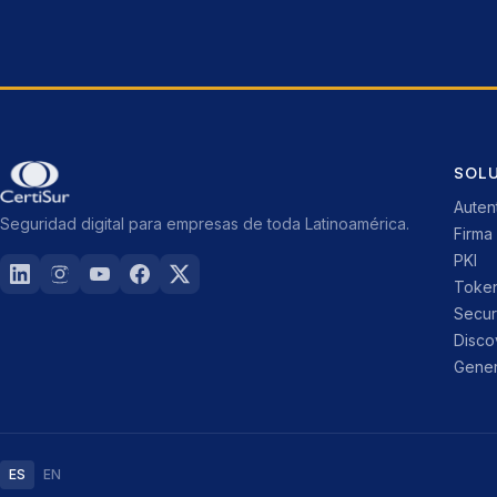
SOL
Auten
Seguridad digital para empresas de toda Latinoamérica.
Firma 
PKI
Toke
Secu
Disco
Gener
ES
EN