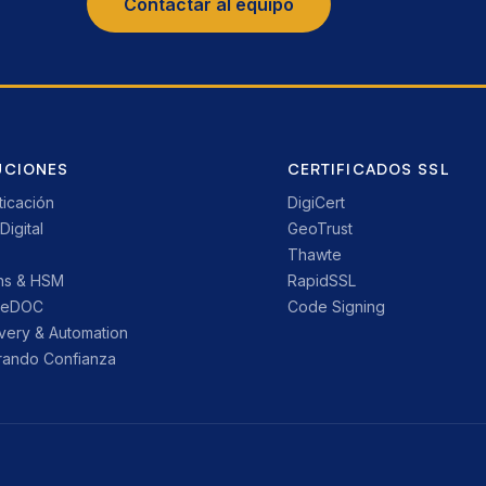
Contactar al equipo
UCIONES
CERTIFICADOS SSL
ticación
DigiCert
Digital
GeoTrust
Thawte
ns & HSM
RapidSSL
reDOC
Code Signing
very & Automation
ando Confianza