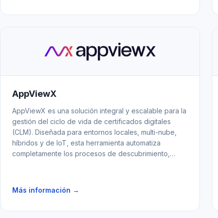
AppViewX
AppViewX es una solución integral y escalable para la
gestión del ciclo de vida de certificados digitales
(CLM). Diseñada para entornos locales, multi-nube,
híbridos y de IoT, esta herramienta automatiza
completamente los procesos de descubrimiento,
monitoreo, renovación y provisión de certificados,
centralizando su administración en una consola única.
Con AppViewX, las organizaciones obtienen
Más información →
visibilidad, control y capacidad de respuesta para
proteger infraestructuras críticas y prevenir amenazas
cibernéticas.