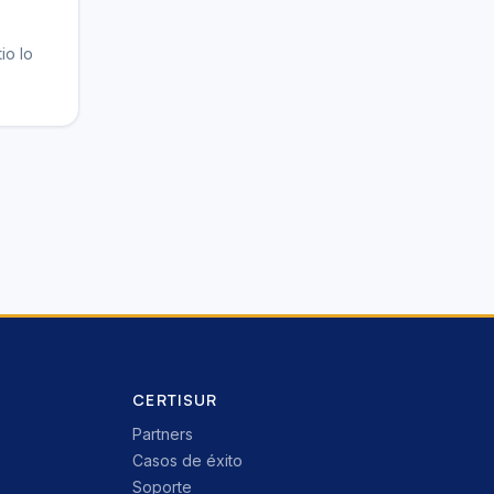
io lo
CERTISUR
Partners
Casos de éxito
Soporte