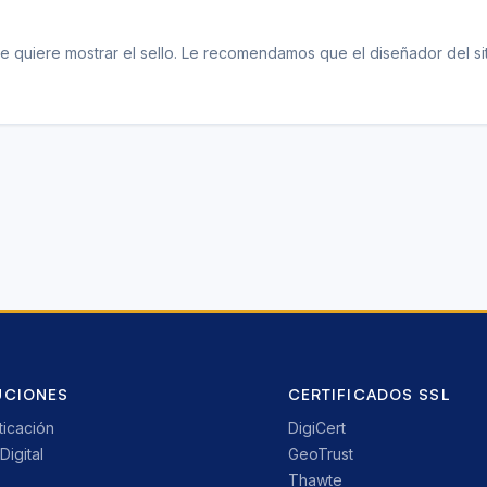
e quiere mostrar el sello. Le recomendamos que el diseñador del sit
UCIONES
CERTIFICADOS SSL
ticación
DigiCert
Digital
GeoTrust
Thawte