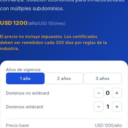
con múltiples subdominios.
USD 1200
/año
(USD 100/mes)
El precio no incluye impuestos. Los certificados
deben ser reemitidos cada 200 días por reglas de la
industria.
Años de vigencia
1 año
2 años
3 años
0
−
+
Dominios no wildcard
1
−
+
Dominios wildcard
Precio base
USD 1200/año