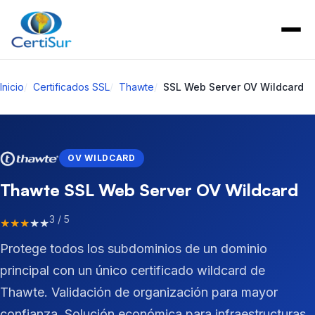
Inicio
Certificados SSL
Thawte
SSL Web Server OV Wildcard
OV WILDCARD
Thawte SSL Web Server OV Wildcard
3 / 5
★
★
★
★
★
Protege todos los subdominios de un dominio
principal con un único certificado wildcard de
Thawte. Validación de organización para mayor
confianza. Solución económica para infraestructuras