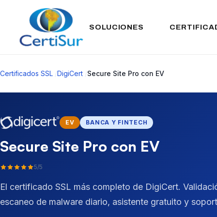
SOLUCIONES
CERTIFICA
Certificados SSL
/
DigiCert
/
Secure Site Pro con EV
EV
BANCA Y FINTECH
Secure Site Pro con EV
5/5
El certificado SSL más completo de DigiCert. Validació
escaneo de malware diario, asistente gratuito y sopor