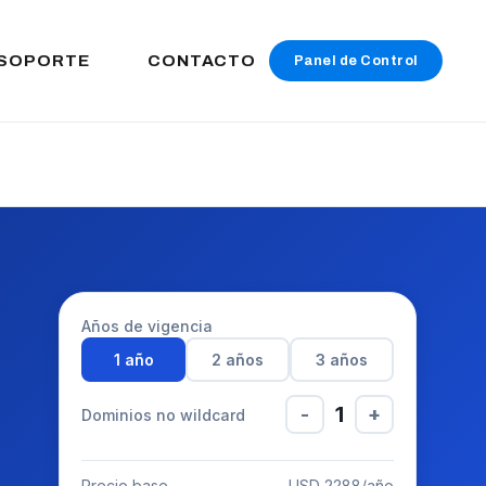
SOPORTE
CONTACTO
Panel de Control
Años de vigencia
1 año
2 años
3 años
1
-
+
Dominios no wildcard
Precio base
USD 2288/año