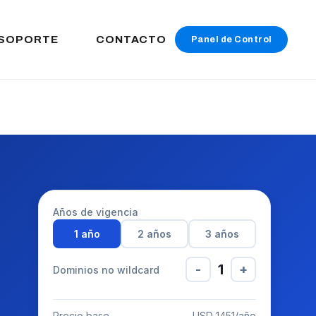
SOPORTE
CONTACTO
Panel de Control
Años de vigencia
1 año
2 años
3 años
1
-
+
Dominios no wildcard
Precio base
USD 1451/año