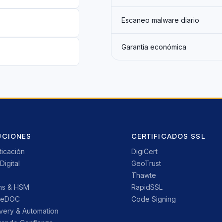
Escaneo malware diario
Garantía económica
UCIONES
CERTIFICADOS SSL
ticación
DigiCert
Digital
GeoTrust
Thawte
ns & HSM
RapidSSL
reDOC
Code Signing
very & Automation