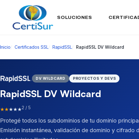
SOLUCIONES
CERTIFICA
Inicio
Certificados SSL
RapidSSL
RapidSSL DV Wildcard
DV WILDCARD
PROYECTOS Y DEVS
RapidSSL DV Wildcard
2 / 5
★
★
★
★
★
Protegé todos los subdominios de tu dominio principal
Emisión instantánea, validación de dominio y cifrado