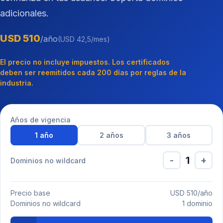
adicionales.
USD 510
/año
(USD 42,5/mes)
El precio no incluye impuestos. Los certificados
deben ser reemitidos cada 200 días por reglas de la
industria.
Años de vigencia
1 año
2 años
3 años
1
-
+
Dominios no wildcard
Precio base
USD 510/año
Dominios no wildcard
1 dominio