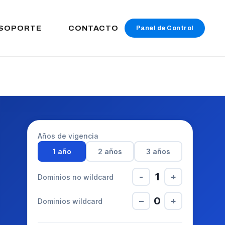
SOPORTE
CONTACTO
Panel de Control
Años de vigencia
1 año
2 años
3 años
1
-
+
Dominios no wildcard
0
−
+
Dominios wildcard