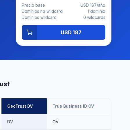
Precio base
USD 187/año
Dominios no wildcard
1 dominio
Dominios wildcard
0 wildcards
USD 187
ust
GeoTrust DV
True Business ID OV
DV
OV