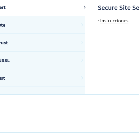
Secure Site Se
ert
Instrucciones
te
rust
dSSL
ust